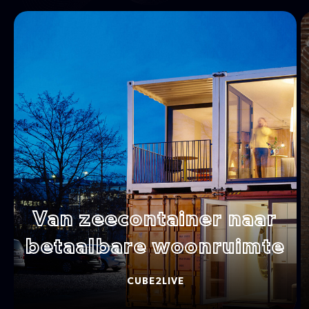
Van zeecontainer
naar
betaalbare
woonruimte
CUBE2LIVE