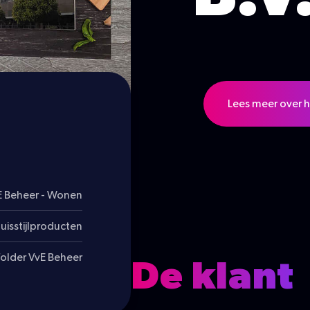
Lees meer over h
 Beheer - Wonen
isstijlproducten
folder VvE Beheer
De klant