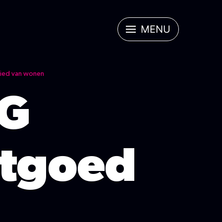
MENU
bied van wonen
G
tgoed
.