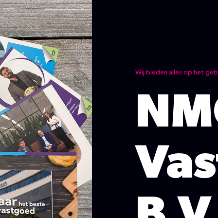
Wij bieden alles op het ge
NM
Vas
B.V